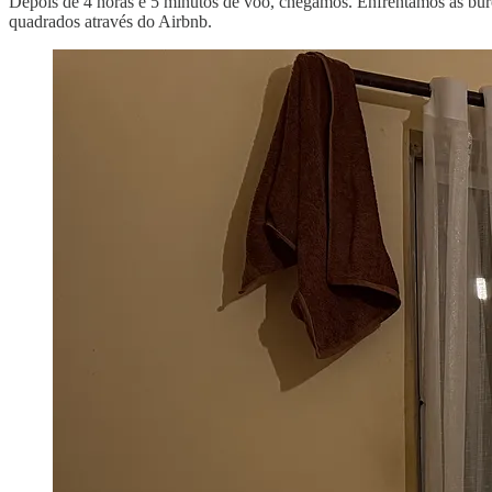
Depois de 4 horas e 5 minutos de voo, chegámos. Enfrentámos as buro
quadrados através do Airbnb.