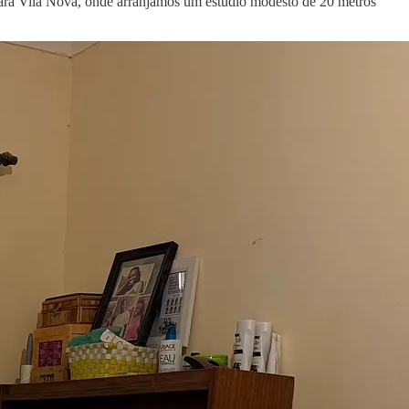
para Vila Nova, onde arranjámos um estúdio modesto de 20 metros