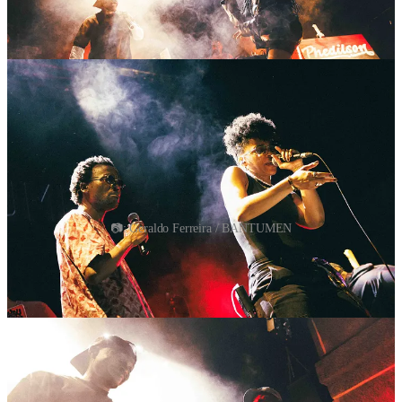
📷: Geraldo Ferreira / BANTUMEN
A curadoria dos convidados ficou a cargo do Phedilson, que trouxe
consigo Jimmy P, Hélia Sandra, Harold e Tennaz, que esteve
presente no sound-check mas que não subiu ao palco. Até ao
momento, não percebi o que aconteceu.
Não me esqueci da Cynthia Perez, que também fez parte do
concerto, atuando na primeira parte acompanhada por Gari
Sinedima. O nome dela surge porque tem estado no radar da
BANTUMEN, mas também por uma questão de equidade.