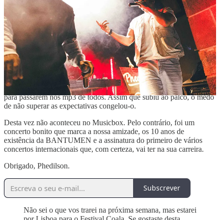
A reportagem sobre o concerto já está no site, mas durante a
apresentação do Phedilson, ele chamou ao palco um amigo de longa
data, o Eddy, e contou a história do seu primeiro concerto, onde
congelou. Lembrei-me que em 2016 já tinha escrito sobre este
incidente. O objetivo era falar sobre a sua nomeação como Rapper
Revelação no Angola Hip Hop Awards, mas acabámos por deslizar
até à primeira atuação do Phedilson Ananás em palco, depois de ter
conseguido entrar no cartaz de um espetáculo de MC K, na
província do Huambo, em Angola. Naquela altura, o rapper apenas
queria agradar aos amigos (Nuno e Eddy) e gravar as suas demos
para passarem nos mp3 de todos. Assim que subiu ao palco, o medo
de não superar as expectativas congelou-o.
Desta vez não aconteceu no Musicbox. Pelo contrário, foi um
concerto bonito que marca a nossa amizade, os 10 anos de
existência da BANTUMEN e a assinatura do primeiro de vários
concertos internacionais que, com certeza, vai ter na sua carreira.
Obrigado, Phedilson.
Subscrever
Não sei o que vos trarei na próxima semana, mas estarei
por Lisboa para o Festival Coala. Se gostaste desta