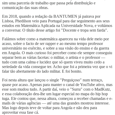
sim uma parceria de trabalho que passa pela distribuição e
comunicação das suas obras.
Em 2018, quando a redação da BANTUMEN já pairava por
Lisboa, Phedilson veio para Portugal para dar seguimento aos seus
estudos em Matemática Aplicada na Universidade Nova, e voltámos
a conversar. O título desse artigo foi "Docente e tropa sem farda".
Falámos sobre como a matemática apareceu na vida dele meio por
acaso, sobre o facto de ser rapper e ao mesmo tempo professor
universitário no exército, e sobre a sua visão do ensino e da guerra
em Angola. O mais curioso foi perceber como ele sempre conseguiu
separar bem as várias facetas: o militar, o artista e o professor —
tudo com uma calma e lucidez que só quem viveu muito cedo a
seriedade da vida consegue ter. Acho que foi a primeira vez que o vi
falar tão abertamente do lado militar. E foi bonito.
Foi nesta altura que lançou o single "Preguiçoso" num terraço,
quase por acaso. Apenas para manter o canal de YouTube ativo, mas
esse som mudou tudo. A partir daí, veio o "Surra" com o MadKutz,
e essa colaboração deu-lhe um lugar especial no mapa do hip hop
tuga. Ele contou que, nessa altura, começou a receber chamadas e e-
mails de várias agências — até uma das grandes mostrou interesse.
Mas logo depois teve de voltar para Angola e não deu para
aproveitar essa fase cá.