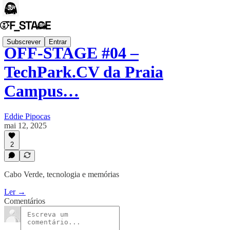
Subscrever
Entrar
OFF-STAGE #04 –
TechPark.CV da Praia
Campus…
Eddie Pipocas
mai 12, 2025
2
Cabo Verde, tecnologia e memórias
Ler →
Comentários